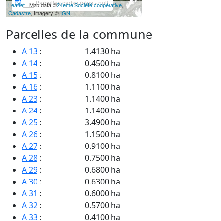
Parcelles cadastrales - null
Leaflet
| Map data ©
24eme Société coopérative
,
Cadastre
, Imagery ©
IGN
Parcelles de la commune
A 13
:
1.4130 ha
A 14
:
0.4500 ha
A 15
:
0.8100 ha
A 16
:
1.1100 ha
A 23
:
1.1400 ha
A 24
:
1.1400 ha
A 25
:
3.4900 ha
A 26
:
1.1500 ha
A 27
:
0.9100 ha
A 28
:
0.7500 ha
A 29
:
0.6800 ha
A 30
:
0.6300 ha
A 31
:
0.6000 ha
A 32
:
0.5700 ha
A 33
:
0.4100 ha