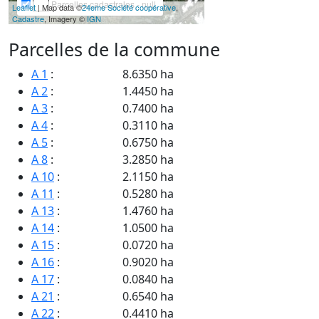
Parcelles cadastrales - null
Leaflet
| Map data ©
24eme Société coopérative
,
Cadastre
, Imagery ©
IGN
Parcelles de la commune
A 1
:
8.6350 ha
A 2
:
1.4450 ha
A 3
:
0.7400 ha
A 4
:
0.3110 ha
A 5
:
0.6750 ha
A 8
:
3.2850 ha
A 10
:
2.1150 ha
A 11
:
0.5280 ha
A 13
:
1.4760 ha
A 14
:
1.0500 ha
A 15
:
0.0720 ha
A 16
:
0.9020 ha
A 17
:
0.0840 ha
A 21
:
0.6540 ha
A 22
:
0.4410 ha