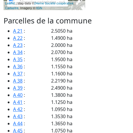
Parcelles cadastrales - null
Leaflet
| Map data ©
24eme Société coopérative
,
Cadastre
, Imagery ©
IGN
Parcelles de la commune
A 21
:
2.5050 ha
A 22
:
1.4900 ha
A 23
:
2.0000 ha
A 34
:
2.0700 ha
A 35
:
1.9500 ha
A 36
:
1.1550 ha
A 37
:
1.1600 ha
A 38
:
2.2190 ha
A 39
:
2.4900 ha
A 40
:
1.3800 ha
A 41
:
1.1250 ha
A 42
:
1.0950 ha
A 43
:
1.3530 ha
A 44
:
1.3650 ha
A 45
:
1.0750 ha