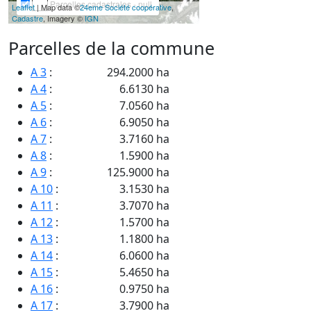
Parcelles cadastrales - null
Leaflet
| Map data ©
24eme Société coopérative
,
Cadastre
, Imagery ©
IGN
Parcelles de la commune
A 3
:
294.2000 ha
A 4
:
6.6130 ha
A 5
:
7.0560 ha
A 6
:
6.9050 ha
A 7
:
3.7160 ha
A 8
:
1.5900 ha
A 9
:
125.9000 ha
A 10
:
3.1530 ha
A 11
:
3.7070 ha
A 12
:
1.5700 ha
A 13
:
1.1800 ha
A 14
:
6.0600 ha
A 15
:
5.4650 ha
A 16
:
0.9750 ha
A 17
:
3.7900 ha