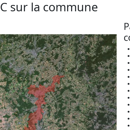
C sur la commune
P
c