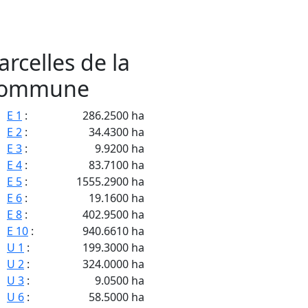
arcelles de la
ommune
E 1
:
286.2500 ha
E 2
:
34.4300 ha
E 3
:
9.9200 ha
E 4
:
83.7100 ha
E 5
:
1555.2900 ha
E 6
:
19.1600 ha
E 8
:
402.9500 ha
E 10
:
940.6610 ha
U 1
:
199.3000 ha
U 2
:
324.0000 ha
U 3
:
9.0500 ha
U 6
:
58.5000 ha