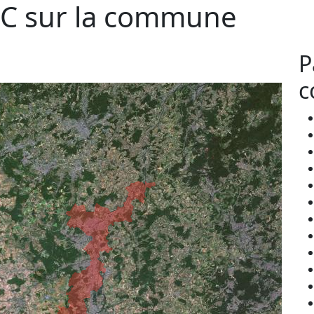
C sur la commune
P
c