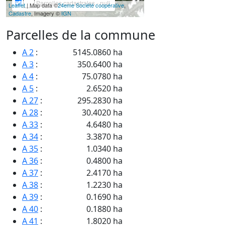
Parcelles cadastrales - null
Leaflet
| Map data ©
24eme Société coopérative
,
Cadastre
, Imagery ©
IGN
Parcelles de la commune
A 2
:
5145.0860 ha
A 3
:
350.6400 ha
A 4
:
75.0780 ha
A 5
:
2.6520 ha
A 27
:
295.2830 ha
A 28
:
30.4020 ha
A 33
:
4.6480 ha
A 34
:
3.3870 ha
A 35
:
1.0340 ha
A 36
:
0.4800 ha
A 37
:
2.4170 ha
A 38
:
1.2230 ha
A 39
:
0.1690 ha
A 40
:
0.1880 ha
A 41
:
1.8020 ha