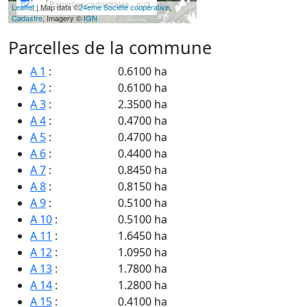
Parcelles cadastrales - null
Leaflet
| Map data ©
24eme Société coopérative
,
Cadastre
, Imagery ©
IGN
Parcelles de la commune
A 1
:
0.6100 ha
A 2
:
0.6100 ha
A 3
:
2.3500 ha
A 4
:
0.4700 ha
A 5
:
0.4700 ha
A 6
:
0.4400 ha
A 7
:
0.8450 ha
A 8
:
0.8150 ha
A 9
:
0.5100 ha
A 10
:
0.5100 ha
A 11
:
1.6450 ha
A 12
:
1.0950 ha
A 13
:
1.7800 ha
A 14
:
1.2800 ha
A 15
:
0.4100 ha