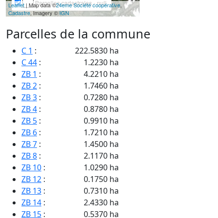
Parcelles cadastrales - null
Leaflet
| Map data ©
24eme Société coopérative
,
Cadastre
, Imagery ©
IGN
Parcelles de la commune
C 1
:
222.5830 ha
C 44
:
1.2230 ha
ZB 1
:
4.2210 ha
ZB 2
:
1.7460 ha
ZB 3
:
0.7280 ha
ZB 4
:
0.8780 ha
ZB 5
:
0.9910 ha
ZB 6
:
1.7210 ha
ZB 7
:
1.4500 ha
ZB 8
:
2.1170 ha
ZB 10
:
1.0290 ha
ZB 12
:
0.1750 ha
ZB 13
:
0.7310 ha
ZB 14
:
2.4330 ha
ZB 15
:
0.5370 ha