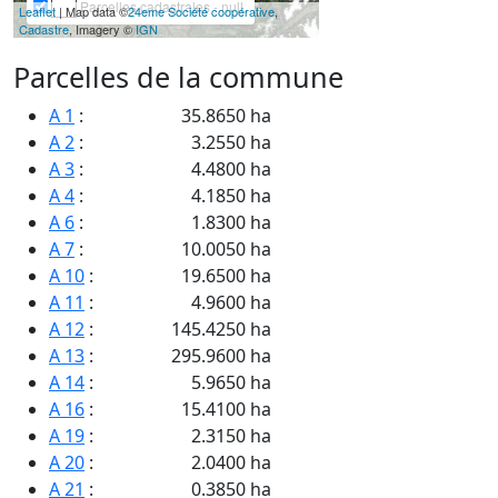
Parcelles cadastrales - null
Leaflet
| Map data ©
24eme Société coopérative
,
Cadastre
, Imagery ©
IGN
Parcelles de la commune
A 1
:
35.8650 ha
A 2
:
3.2550 ha
A 3
:
4.4800 ha
A 4
:
4.1850 ha
A 6
:
1.8300 ha
A 7
:
10.0050 ha
A 10
:
19.6500 ha
A 11
:
4.9600 ha
A 12
:
145.4250 ha
A 13
:
295.9600 ha
A 14
:
5.9650 ha
A 16
:
15.4100 ha
A 19
:
2.3150 ha
A 20
:
2.0400 ha
A 21
:
0.3850 ha