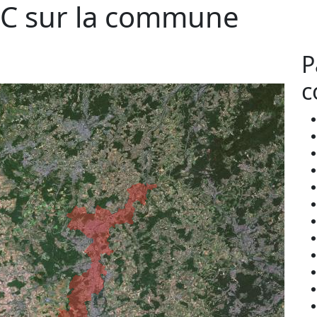
C sur la commune
P
c