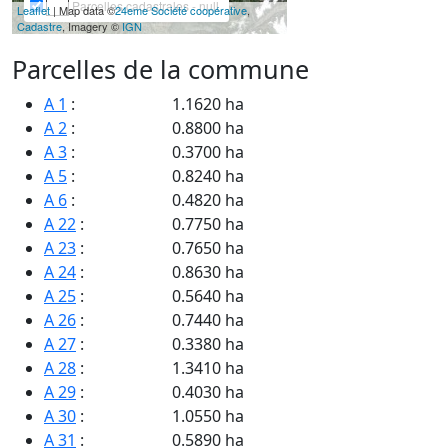
Parcelles cadastrales - null
Leaflet
| Map data ©
24eme Société coopérative
,
Cadastre
, Imagery ©
IGN
Parcelles de la commune
A 1
:
1.1620 ha
A 2
:
0.8800 ha
A 3
:
0.3700 ha
A 5
:
0.8240 ha
A 6
:
0.4820 ha
A 22
:
0.7750 ha
A 23
:
0.7650 ha
A 24
:
0.8630 ha
A 25
:
0.5640 ha
A 26
:
0.7440 ha
A 27
:
0.3380 ha
A 28
:
1.3410 ha
A 29
:
0.4030 ha
A 30
:
1.0550 ha
A 31
:
0.5890 ha