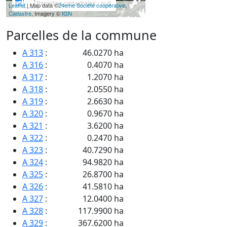
Parcelles cadastrales - null
Leaflet
| Map data ©
24eme Société coopérative
,
Cadastre
, Imagery ©
IGN
Parcelles de la commune
A 313
:
46.0270 ha
A 316
:
0.4070 ha
A 317
:
1.2070 ha
A 318
:
2.0550 ha
A 319
:
2.6630 ha
A 320
:
0.9670 ha
A 321
:
3.6200 ha
A 322
:
0.2470 ha
A 323
:
40.7290 ha
A 324
:
94.9820 ha
A 325
:
26.8700 ha
A 326
:
41.5810 ha
A 327
:
12.0400 ha
A 328
:
117.9900 ha
A 329
:
367.6200 ha