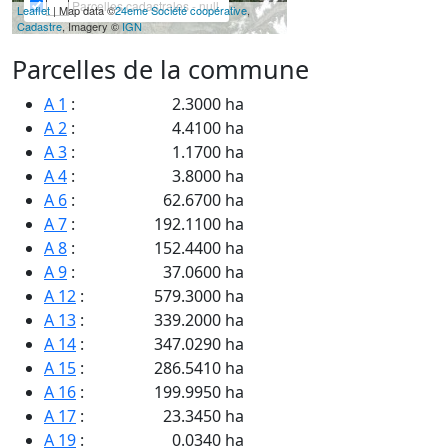
Parcelles cadastrales - null
Leaflet
| Map data ©
24eme Société coopérative
,
Cadastre
, Imagery ©
IGN
Parcelles de la commune
A 1
:
2.3000 ha
A 2
:
4.4100 ha
A 3
:
1.1700 ha
A 4
:
3.8000 ha
A 6
:
62.6700 ha
A 7
:
192.1100 ha
A 8
:
152.4400 ha
A 9
:
37.0600 ha
A 12
:
579.3000 ha
A 13
:
339.2000 ha
A 14
:
347.0290 ha
A 15
:
286.5410 ha
A 16
:
199.9950 ha
A 17
:
23.3450 ha
A 19
:
0.0340 ha