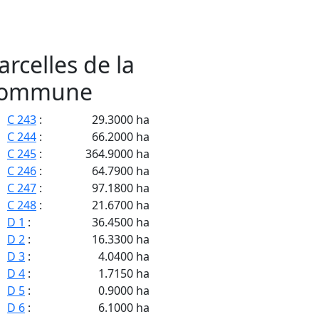
arcelles de la
ommune
C 243
:
29.3000 ha
C 244
:
66.2000 ha
C 245
:
364.9000 ha
C 246
:
64.7900 ha
C 247
:
97.1800 ha
C 248
:
21.6700 ha
D 1
:
36.4500 ha
D 2
:
16.3300 ha
D 3
:
4.0400 ha
D 4
:
1.7150 ha
D 5
:
0.9000 ha
D 6
:
6.1000 ha