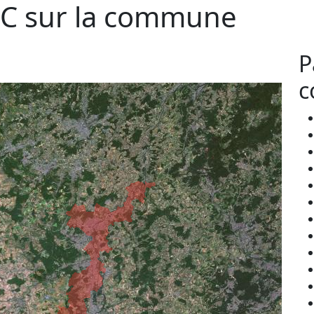
C sur la commune
P
c