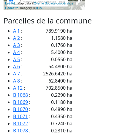
Parcelles cadastrales - null
Leaflet
| Map data ©
24eme Société coopérative
,
Cadastre
, Imagery ©
IGN
Parcelles de la commune
A 1
:
789.9190 ha
A 2
:
1.1580 ha
A 3
:
0.1760 ha
A 4
:
5.4000 ha
A 5
:
0.0550 ha
A 6
:
64.4800 ha
A 7
:
2526.6420 ha
A 8
:
62.8400 ha
A 12
:
702.8500 ha
B 1068
:
0.2290 ha
B 1069
:
0.1180 ha
B 1070
:
0.4890 ha
B 1071
:
0.4350 ha
B 1072
:
0.7240 ha
B 1078
:
0.2310 ha