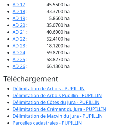
AD 17
:
45.5500 ha
AD 18
:
33.3700 ha
AD 19
:
5.8600 ha
AD 20
:
35.0700 ha
AD 21
:
40.6900 ha
AD 22
:
52.4100 ha
AD 23
:
18.1200 ha
AD 24
:
59.8700 ha
AD 25
:
58.8270 ha
AD 26
:
66.1300 ha
AD 27
:
16.6800 ha
Téléchargement
AD 28
:
39.1700 ha
AD 29
:
20.6180 ha
Délimitation de Arbois - PUPILLIN
AD 30
:
54.5600 ha
Délimitation de Arbois Pupillin - PUPILLIN
AD 31
:
59.8270 ha
Délimitation de Côtes du Jura - PUPILLIN
AD 32
:
61.9840 ha
Délimitation de Crémant du Jura - PUPILLIN
AD 33
:
59.5670 ha
Délimitation de Macvin du Jura - PUPILLIN
AD 34
:
57.8800 ha
Parcelles cadastrales - PUPILLIN