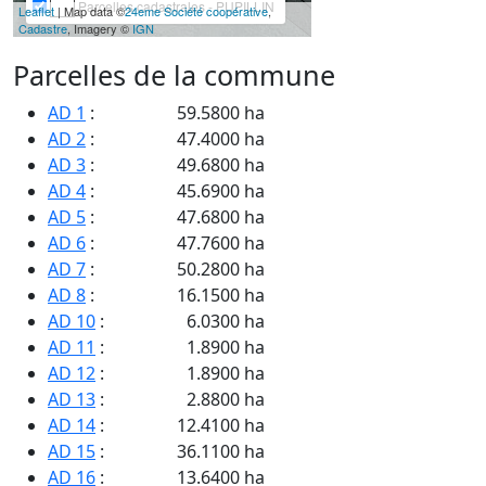
Parcelles cadastrales - PUPILLIN
Leaflet
| Map data ©
24eme Société coopérative
,
Cadastre
, Imagery ©
IGN
Parcelles de la commune
AD 1
:
59.5800 ha
AD 2
:
47.4000 ha
AD 3
:
49.6800 ha
AD 4
:
45.6900 ha
AD 5
:
47.6800 ha
AD 6
:
47.7600 ha
AD 7
:
50.2800 ha
AD 8
:
16.1500 ha
AD 10
:
6.0300 ha
AD 11
:
1.8900 ha
AD 12
:
1.8900 ha
AD 13
:
2.8800 ha
AD 14
:
12.4100 ha
AD 15
:
36.1100 ha
AD 16
:
13.6400 ha