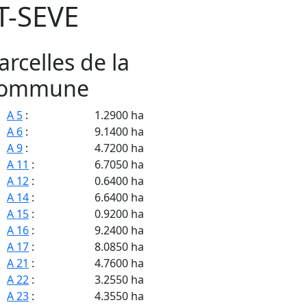
T-SEVE
arcelles de la
ommune
A 5
:
1.2900 ha
A 6
:
9.1400 ha
A 9
:
4.7200 ha
A 11
:
6.7050 ha
A 12
:
0.6400 ha
A 14
:
6.6400 ha
A 15
:
0.9200 ha
A 16
:
9.2400 ha
A 17
:
8.0850 ha
A 21
:
4.7600 ha
A 22
:
3.2550 ha
A 23
:
4.3550 ha