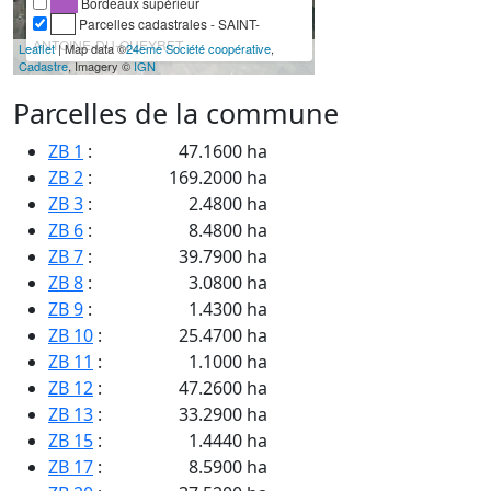
Bordeaux supérieur
Parcelles cadastrales - SAINT-
ANTOINE-DU-QUEYRET
Leaflet
| Map data ©
24eme Société coopérative
,
Cadastre
, Imagery ©
IGN
Parcelles de la commune
ZB 1
:
47.1600 ha
ZB 2
:
169.2000 ha
ZB 3
:
2.4800 ha
ZB 6
:
8.4800 ha
ZB 7
:
39.7900 ha
ZB 8
:
3.0800 ha
ZB 9
:
1.4300 ha
ZB 10
:
25.4700 ha
ZB 11
:
1.1000 ha
ZB 12
:
47.2600 ha
ZB 13
:
33.2900 ha
ZB 15
:
1.4440 ha
ZB 17
:
8.5900 ha