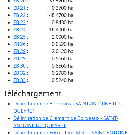
ZB 20
:
37.5200 ha
ZB 21
:
0.3700 ha
ZB 22
:
148.4700 ha
ZB 23
:
0.8430 ha
ZB 24
:
16.4000 ha
ZB 25
:
2.0000 ha
ZB 26
:
0.0520 ha
ZB 28
:
2.0120 ha
ZB 29
:
0.5660 ha
ZB 30
:
0.8560 ha
ZB 32
:
0.2980 ha
ZB 33
:
0.5240 ha
ZB 34
:
1.2830 ha
Téléchargement
ZB 35
:
0.3700 ha
ZB 36
:
0.2550 ha
Délimitation de Bordeaux - SAINT-ANTOINE-DU-
ZB 37
:
0.0940 ha
QUEYRET
ZB 38
:
3.5430 ha
Délimitation de Crémant de Bordeaux - SAINT-
ZB 39
:
153.0180 ha
ANTOINE-DU-QUEYRET
ZB 40
:
0.4700 ha
Délimitation de Entre-deux-Mers - SAINT-ANTOINE-