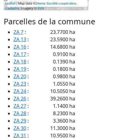
ROQUEBRUNE
Leaflet
| Map data ©
24eme Société coopérative
,
Cadastre
, Imagery ©
IGN
Parcelles de la commune
ZA 7
:
23.7700 ha
ZA 13
:
23.5900 ha
ZA 16
:
14.6800 ha
ZA 17
:
0.9100 ha
ZA 18
:
0.1390 ha
ZA 19
:
0.1800 ha
ZA 20
:
0.9800 ha
ZA 23
:
1.0550 ha
ZA 24
:
10.5050 ha
ZA 26
:
39.2600 ha
ZA 27
:
1.1400 ha
ZA 28
:
8.2300 ha
ZA 29
:
3.3600 ha
ZA 30
:
11.3000 ha
ZA 31
:
10.9500 ha