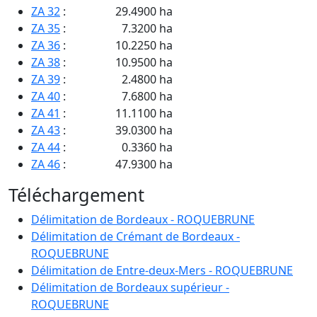
ZA 32
:
29.4900 ha
ZA 35
:
7.3200 ha
ZA 36
:
10.2250 ha
ZA 38
:
10.9500 ha
ZA 39
:
2.4800 ha
ZA 40
:
7.6800 ha
ZA 41
:
11.1100 ha
ZA 43
:
39.0300 ha
ZA 44
:
0.3360 ha
ZA 46
:
47.9300 ha
ZA 47
:
10.3750 ha
Téléchargement
ZA 49
:
13.9050 ha
ZA 51
:
3.6030 ha
Délimitation de Bordeaux - ROQUEBRUNE
ZA 52
:
43.2050 ha
Délimitation de Crémant de Bordeaux -
ZA 53
:
3.2300 ha
ROQUEBRUNE
ZA 55
:
4.4750 ha
Délimitation de Entre-deux-Mers - ROQUEBRUNE
ZA 57
:
2.3450 ha
Délimitation de Bordeaux supérieur -
ZA 58
:
15.3350 ha
ROQUEBRUNE