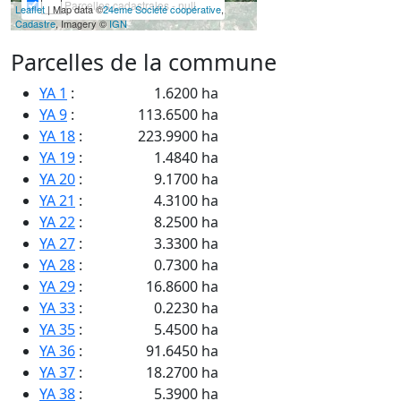
Parcelles cadastrales - null
Leaflet
| Map data ©
24eme Société coopérative
,
Cadastre
, Imagery ©
IGN
Parcelles de la commune
YA 1
:
1.6200 ha
YA 9
:
113.6500 ha
YA 18
:
223.9900 ha
YA 19
:
1.4840 ha
YA 20
:
9.1700 ha
YA 21
:
4.3100 ha
YA 22
:
8.2500 ha
YA 27
:
3.3300 ha
YA 28
:
0.7300 ha
YA 29
:
16.8600 ha
YA 33
:
0.2230 ha
YA 35
:
5.4500 ha
YA 36
:
91.6450 ha
YA 37
:
18.2700 ha
YA 38
:
5.3900 ha