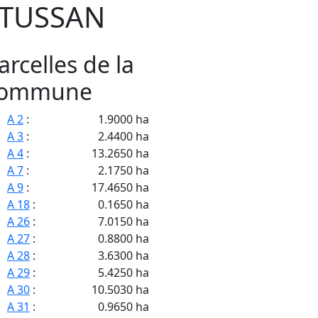
TUSSAN
arcelles de la
ommune
A 2
:
1.9000 ha
A 3
:
2.4400 ha
A 4
:
13.2650 ha
A 7
:
2.1750 ha
A 9
:
17.4650 ha
A 18
:
0.1650 ha
A 26
:
7.0150 ha
A 27
:
0.8800 ha
A 28
:
3.6300 ha
A 29
:
5.4250 ha
A 30
:
10.5030 ha
A 31
:
0.9650 ha