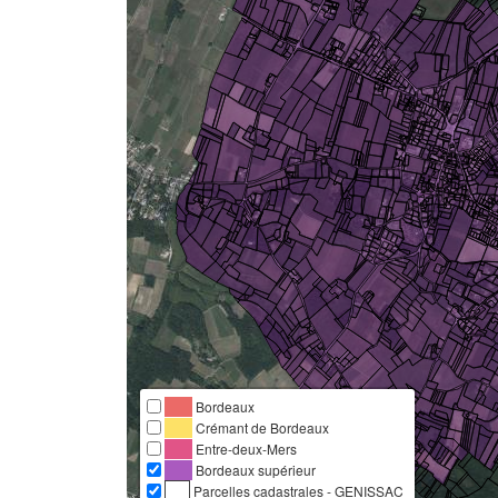
Bordeaux
Crémant de Bordeaux
Entre-deux-Mers
Bordeaux supérieur
Parcelles cadastrales - GENISSAC