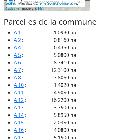
Parcelles cadastrales - FALEYRAS
Leaflet
| Map data ©
24eme Société coopérative
,
Cadastre
, Imagery ©
IGN
Parcelles de la commune
A 1
:
1.0930 ha
A 2
:
0.8160 ha
A 4
:
6.4350 ha
A 5
:
5.0800 ha
A 6
:
8.7410 ha
A 7
:
12.3100 ha
A 8
:
7.8060 ha
A 10
:
1.4020 ha
A 11
:
4.9050 ha
A 12
:
16.2200 ha
A 13
:
3.7500 ha
A 14
:
5.8950 ha
A 15
:
2.0350 ha
A 16
:
4.0800 ha
A 17
:
5.1500 ha