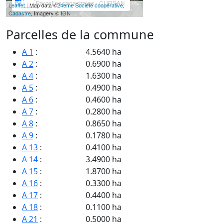
Parcelles cadastrales - CURSAN
Leaflet
| Map data ©
24eme Société coopérative
,
Cadastre
, Imagery ©
IGN
Parcelles de la commune
A 1
:
4.5640 ha
A 2
:
0.6900 ha
A 4
:
1.6300 ha
A 5
:
0.4900 ha
A 6
:
0.4600 ha
A 7
:
0.2800 ha
A 8
:
0.8650 ha
A 9
:
0.1780 ha
A 13
:
0.4100 ha
A 14
:
3.4900 ha
A 15
:
1.8700 ha
A 16
:
0.3300 ha
A 17
:
0.4400 ha
A 18
:
0.1100 ha
A 21
:
0.5000 ha