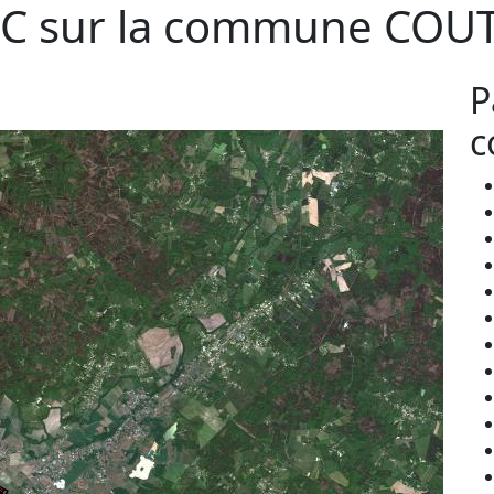
C sur la commune
COU
P
c