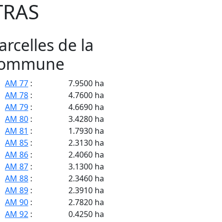
TRAS
arcelles de la
ommune
AM 77
:
7.9500 ha
AM 78
:
4.7600 ha
AM 79
:
4.6690 ha
AM 80
:
3.4280 ha
AM 81
:
1.7930 ha
AM 85
:
2.3130 ha
AM 86
:
2.4060 ha
AM 87
:
3.1300 ha
AM 88
:
2.3460 ha
AM 89
:
2.3910 ha
AM 90
:
2.7820 ha
AM 92
:
0.4250 ha