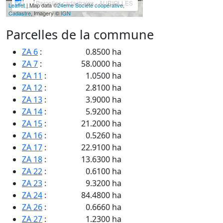
Parcelles cadastrales - AURIOLLES
Leaflet
| Map data ©
24eme Société coopérative
,
Cadastre
, Imagery ©
IGN
Parcelles de la commune
ZA 6
:
0.8500 ha
ZA 7
:
58.0000 ha
ZA 11
:
1.0500 ha
ZA 12
:
2.8100 ha
ZA 13
:
3.9000 ha
ZA 14
:
5.9200 ha
ZA 15
:
21.2000 ha
ZA 16
:
0.5260 ha
ZA 17
:
22.9100 ha
ZA 18
:
13.6300 ha
ZA 22
:
0.6100 ha
ZA 23
:
9.3200 ha
ZA 24
:
84.4800 ha
ZA 26
:
0.6660 ha
ZA 27
:
1.2300 ha