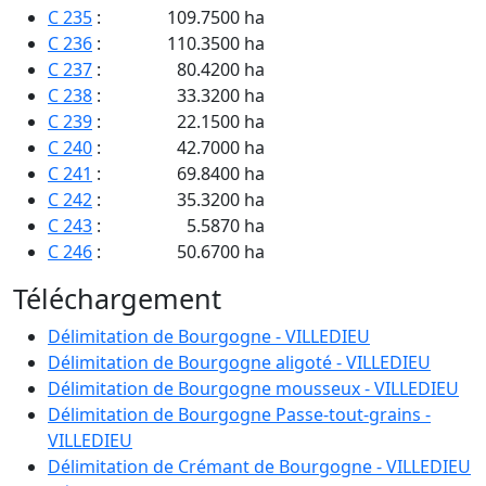
C 235
:
109.7500 ha
C 236
:
110.3500 ha
C 237
:
80.4200 ha
C 238
:
33.3200 ha
C 239
:
22.1500 ha
C 240
:
42.7000 ha
C 241
:
69.8400 ha
C 242
:
35.3200 ha
C 243
:
5.5870 ha
C 246
:
50.6700 ha
C 247
:
48.8750 ha
Téléchargement
C 248
:
46.4800 ha
C 249
:
46.6800 ha
Délimitation de Bourgogne - VILLEDIEU
C 250
:
45.6850 ha
Délimitation de Bourgogne aligoté - VILLEDIEU
C 251
:
47.4800 ha
Délimitation de Bourgogne mousseux - VILLEDIEU
C 252
:
45.6850 ha
Délimitation de Bourgogne Passe-tout-grains -
C 253
:
44.4850 ha
VILLEDIEU
C 254
:
47.8750 ha
Délimitation de Crémant de Bourgogne - VILLEDIEU