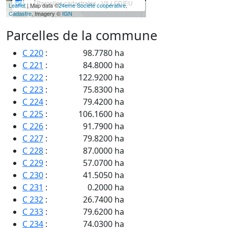
Parcelles cadastrales - VILLEDIEU
Leaflet
| Map data ©
24eme Société coopérative
,
Cadastre
, Imagery ©
IGN
Parcelles de la commune
C 220
:
98.7780 ha
C 221
:
84.8000 ha
C 222
:
122.9200 ha
C 223
:
75.8300 ha
C 224
:
79.4200 ha
C 225
:
106.1600 ha
C 226
:
91.7900 ha
C 227
:
79.8200 ha
C 228
:
87.0000 ha
C 229
:
57.0700 ha
C 230
:
41.5050 ha
C 231
:
0.2000 ha
C 232
:
26.7400 ha
C 233
:
79.6200 ha
C 234
:
74.0300 ha