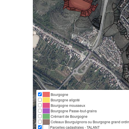
Bourgogne
Bourgogne aligoté
Bourgogne mousseux
Bourgogne Passe-tout-grains
Crémant de Bourgogne
Coteaux Bourguignons ou Bourgogne grand ordina
Parcelles cadastrales - TALANT