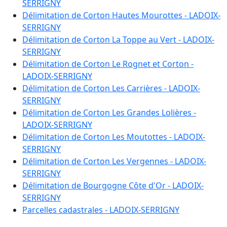
D 310
:
132.2620 ha
SERRIGNY
D 311
:
90.8110 ha
Délimitation de Corton Hautes Mourottes - LADOIX-
D 312
:
148.1300 ha
SERRIGNY
D 313
:
45.7110 ha
Délimitation de Corton La Toppe au Vert - LADOIX-
D 314
:
45.3730 ha
SERRIGNY
D 315
:
45.6140 ha
Délimitation de Corton Le Rognet et Corton -
D 316
:
45.7360 ha
LADOIX-SERRIGNY
D 317
:
47.2500 ha
Délimitation de Corton Les Carrières - LADOIX-
D 318
:
0.9820 ha
SERRIGNY
D 319
:
0.2120 ha
Délimitation de Corton Les Grandes Lolières -
D 322
:
3.0140 ha
LADOIX-SERRIGNY
D 323
:
2.3140 ha
Délimitation de Corton Les Moutottes - LADOIX-
D 325
:
7.3410 ha
SERRIGNY
D 327
:
102.8880 ha
Délimitation de Corton Les Vergennes - LADOIX-
D 329
:
5.9690 ha
SERRIGNY
D 331
:
36.6150 ha
Délimitation de Bourgogne Côte d'Or - LADOIX-
D 332
:
2.1860 ha
SERRIGNY
D 333
:
4.4470 ha
Parcelles cadastrales - LADOIX-SERRIGNY
D 334
:
1.7270 ha