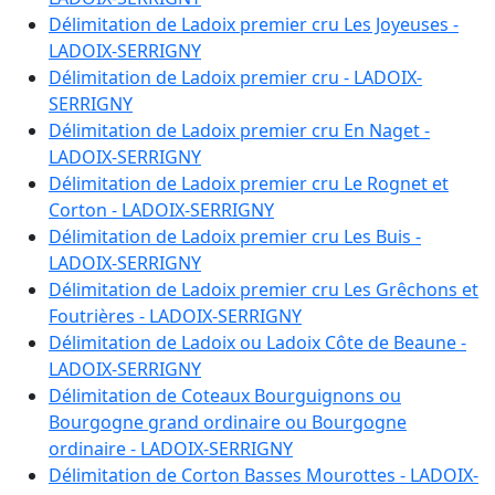
D 291
:
236.9190 ha
Délimitation de Ladoix premier cru Les Joyeuses -
D 292
:
10.1440 ha
LADOIX-SERRIGNY
D 293
:
29.9550 ha
Délimitation de Ladoix premier cru - LADOIX-
D 294
:
44.6530 ha
SERRIGNY
D 295
:
79.8620 ha
Délimitation de Ladoix premier cru En Naget -
D 296
:
367.0500 ha
LADOIX-SERRIGNY
D 297
:
296.7500 ha
Délimitation de Ladoix premier cru Le Rognet et
D 298
:
128.0440 ha
Corton - LADOIX-SERRIGNY
D 299
:
151.4090 ha
Délimitation de Ladoix premier cru Les Buis -
D 300
:
67.0280 ha
LADOIX-SERRIGNY
D 301
:
87.3880 ha
Délimitation de Ladoix premier cru Les Grêchons et
D 302
:
114.8730 ha
Foutrières - LADOIX-SERRIGNY
D 303
:
126.7410 ha
Délimitation de Ladoix ou Ladoix Côte de Beaune -
D 304
:
129.1520 ha
LADOIX-SERRIGNY
D 305
:
140.0930 ha
Délimitation de Coteaux Bourguignons ou
D 307
:
239.4520 ha
Bourgogne grand ordinaire ou Bourgogne
D 308
:
124.7650 ha
ordinaire - LADOIX-SERRIGNY
D 309
:
27.7700 ha
Délimitation de Corton Basses Mourottes - LADOIX-