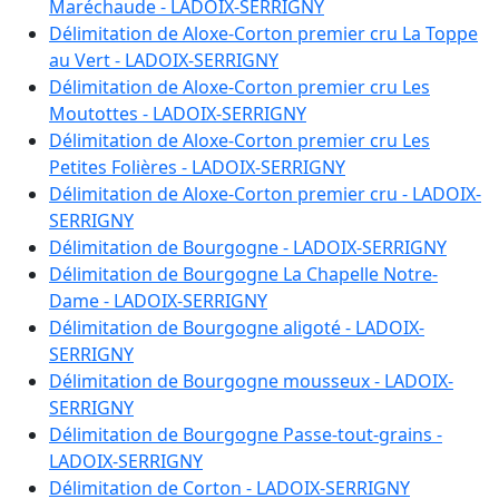
D 140
:
178.2930 ha
Maréchaude - LADOIX-SERRIGNY
D 141
:
176.4470 ha
Délimitation de Aloxe-Corton premier cru La Toppe
D 142
:
169.9950 ha
au Vert - LADOIX-SERRIGNY
D 146
:
58.2250 ha
Délimitation de Aloxe-Corton premier cru Les
D 147
:
168.4270 ha
Moutottes - LADOIX-SERRIGNY
D 152
:
168.7700 ha
Délimitation de Aloxe-Corton premier cru Les
D 156
:
1.3980 ha
Petites Folières - LADOIX-SERRIGNY
D 158
:
36.4670 ha
Délimitation de Aloxe-Corton premier cru - LADOIX-
D 160
:
19.7840 ha
SERRIGNY
D 161
:
16.4440 ha
Délimitation de Bourgogne - LADOIX-SERRIGNY
D 163
:
13.0130 ha
Délimitation de Bourgogne La Chapelle Notre-
D 164
:
144.8420 ha
Dame - LADOIX-SERRIGNY
D 166
:
0.9880 ha
Délimitation de Bourgogne aligoté - LADOIX-
D 168
:
150.4510 ha
SERRIGNY
D 169
:
40.2450 ha
Délimitation de Bourgogne mousseux - LADOIX-
D 172
:
104.9170 ha
SERRIGNY
D 175
:
47.6580 ha
Délimitation de Bourgogne Passe-tout-grains -
D 188
:
27.1700 ha
LADOIX-SERRIGNY
D 189
:
1.3040 ha
Délimitation de Corton - LADOIX-SERRIGNY