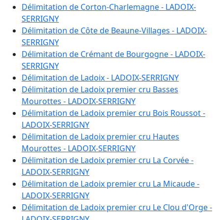
D 231
:
106.2010 ha
Délimitation de Corton-Charlemagne - LADOIX-
D 267
:
0.5170 ha
SERRIGNY
D 268
:
0.4420 ha
Délimitation de Côte de Beaune-Villages - LADOIX-
D 269
:
0.4990 ha
SERRIGNY
D 276
:
1.0150 ha
Délimitation de Crémant de Bourgogne - LADOIX-
D 277
:
0.2230 ha
SERRIGNY
D 278
:
1.4770 ha
Délimitation de Ladoix - LADOIX-SERRIGNY
D 279
:
1.2250 ha
Délimitation de Ladoix premier cru Basses
D 280
:
1.1160 ha
Mourottes - LADOIX-SERRIGNY
D 281
:
150.8030 ha
Délimitation de Ladoix premier cru Bois Roussot -
D 282
:
7.7330 ha
LADOIX-SERRIGNY
D 283
:
158.0270 ha
Délimitation de Ladoix premier cru Hautes
D 284
:
277.7330 ha
Mourottes - LADOIX-SERRIGNY
D 285
:
1.6920 ha
Délimitation de Ladoix premier cru La Corvée -
D 286
:
348.9310 ha
LADOIX-SERRIGNY
D 287
:
195.0650 ha
Délimitation de Ladoix premier cru La Micaude -
D 288
:
274.3060 ha
LADOIX-SERRIGNY
D 289
:
253.6910 ha
Délimitation de Ladoix premier cru Le Clou d'Orge -
D 290
:
240.3410 ha
LADOIX-SERRIGNY