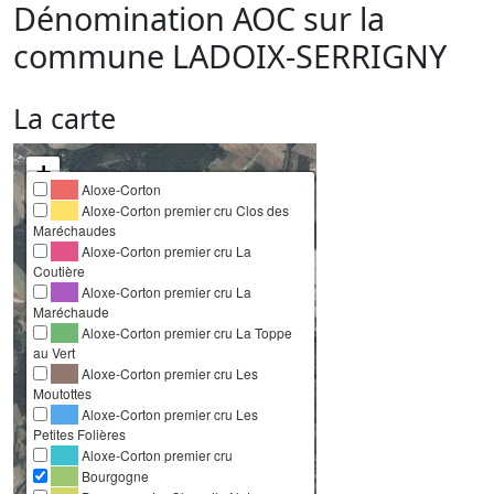
Dénomination AOC sur la
commune
LADOIX-SERRIGNY
La carte
+
Aloxe-Corton
−
Aloxe-Corton premier cru Clos des
Maréchaudes
Aloxe-Corton premier cru La
Coutière
Aloxe-Corton premier cru La
Maréchaude
Aloxe-Corton premier cru La Toppe
au Vert
Aloxe-Corton premier cru Les
Moutottes
Aloxe-Corton premier cru Les
Petites Folières
Aloxe-Corton premier cru
Bourgogne