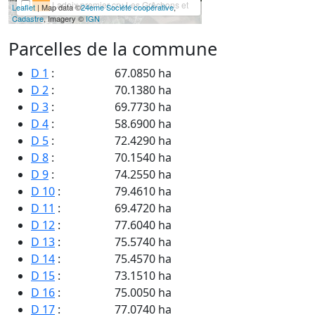
Ladoix premier cru Les Grêchons et
Leaflet
| Map data ©
24eme Société coopérative
,
Foutrières
Cadastre
, Imagery ©
IGN
Ladoix ou Ladoix Côte de Beaune
Parcelles de la commune
Coteaux Bourguignons ou
Bourgogne grand ordinaire ou Bourgogne
ordinaire
D 1
:
67.0850 ha
Corton Basses Mourottes
D 2
:
70.1380 ha
Corton Hautes Mourottes
D 3
:
69.7730 ha
Corton La Toppe au Vert
D 4
:
58.6900 ha
Corton Le Rognet et Corton
Corton Les Carrières
D 5
:
72.4290 ha
Corton Les Grandes Lolières
D 8
:
70.1540 ha
Corton Les Moutottes
D 9
:
74.2550 ha
Corton Les Vergennes
D 10
Bourgogne Côte d'Or
:
79.4610 ha
Parcelles cadastrales - LADOIX-
D 11
:
69.4720 ha
SERRIGNY
D 12
:
77.6040 ha
D 13
:
75.5740 ha
D 14
:
75.4570 ha
D 15
:
73.1510 ha
D 16
:
75.0050 ha
D 17
:
77.0740 ha