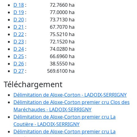
D 18
:
72.7660 ha
D 19
:
77.0000 ha
D 20
:
73.7130 ha
D 21
:
67.7070 ha
D 22
:
75.5210 ha
D 23
:
72.1520 ha
D 24
:
74.0280 ha
D 25
:
66.6960 ha
D 26
:
38.5550 ha
D 27
:
569.6100 ha
D 28
:
76.4800 ha
Téléchargement
D 93
:
109.0470 ha
D 94
:
107.2600 ha
Délimitation de Aloxe-Corton - LADOIX-SERRIGNY
D 95
:
109.0060 ha
Délimitation de Aloxe-Corton premier cru Clos des
D 96
:
109.4600 ha
Maréchaudes - LADOIX-SERRIGNY
D 134
:
23.0500 ha
Délimitation de Aloxe-Corton premier cru La
D 138
:
171.6850 ha
Coutière - LADOIX-SERRIGNY
D 139
:
167.5000 ha
Délimitation de Aloxe-Corton premier cru La