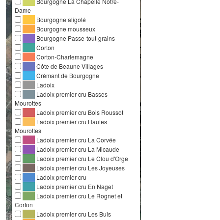
Bourgogne La Chapelle Notre-
Dame
Bourgogne aligoté
Bourgogne mousseux
Bourgogne Passe-tout-grains
Corton
Corton-Charlemagne
Côte de Beaune-Villages
Crémant de Bourgogne
Ladoix
Ladoix premier cru Basses
Mourottes
Ladoix premier cru Bois Roussot
Ladoix premier cru Hautes
Mourottes
Ladoix premier cru La Corvée
Ladoix premier cru La Micaude
Ladoix premier cru Le Clou d'Orge
Ladoix premier cru Les Joyeuses
Ladoix premier cru
Ladoix premier cru En Naget
Ladoix premier cru Le Rognet et
Corton
Ladoix premier cru Les Buis