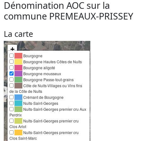
Dénomination AOC sur la
commune
PREMEAUX-PRISSEY
La carte
+
Bourgogne
−
Bourgogne Hautes Côtes de Nuits
Bourgogne aligoté
Bourgogne mousseux
Bourgogne Passe-tout-grains
Côte de Nuits-Villages ou Vins fins
de la Côte de Nuits
Crémant de Bourgogne
Nuits-Saint-Georges
Nuits-Saint-Georges premier cru Aux
Perdrix
Nuits-Saint-Georges premier cru
Clos Arlot
Nuits-Saint-Georges premier cru
Clos Saint-Marc