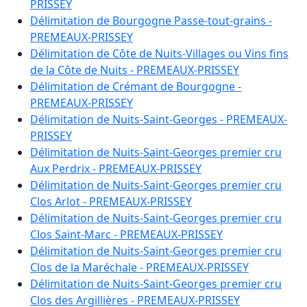
B 2067
:
0.8130 ha
PRISSEY
B 2307
:
8.1480 ha
Délimitation de Bourgogne Passe-tout-grains -
B 2318
:
31.1250 ha
PREMEAUX-PRISSEY
B 2320
:
0.6350 ha
Délimitation de Côte de Nuits-Villages ou Vins fins
B 2322
:
7.9470 ha
de la Côte de Nuits - PREMEAUX-PRISSEY
B 2324
:
0.8400 ha
Délimitation de Crémant de Bourgogne -
B 2326
:
0.7390 ha
PREMEAUX-PRISSEY
B 2329
:
0.8120 ha
Délimitation de Nuits-Saint-Georges - PREMEAUX-
B 2330
:
0.3530 ha
PRISSEY
B 2333
:
4.9570 ha
Délimitation de Nuits-Saint-Georges premier cru
B 2337
:
0.2890 ha
Aux Perdrix - PREMEAUX-PRISSEY
B 2350
:
0.3180 ha
Délimitation de Nuits-Saint-Georges premier cru
B 2354
:
0.7720 ha
Clos Arlot - PREMEAUX-PRISSEY
B 2355
:
0.4420 ha
Délimitation de Nuits-Saint-Georges premier cru
B 2359
:
0.2230 ha
Clos Saint-Marc - PREMEAUX-PRISSEY
B 2520
:
0.7670 ha
Délimitation de Nuits-Saint-Georges premier cru
B 2521
:
12.6820 ha
Clos de la Maréchale - PREMEAUX-PRISSEY
B 2527
:
14.5830 ha
Délimitation de Nuits-Saint-Georges premier cru
B 2529
:
81.9540 ha
Clos des Argillières - PREMEAUX-PRISSEY