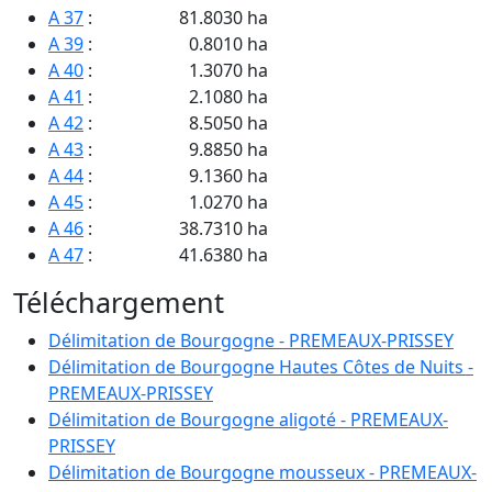
A 37
:
81.8030 ha
A 39
:
0.8010 ha
A 40
:
1.3070 ha
A 41
:
2.1080 ha
A 42
:
8.5050 ha
A 43
:
9.8850 ha
A 44
:
9.1360 ha
A 45
:
1.0270 ha
A 46
:
38.7310 ha
A 47
:
41.6380 ha
B 2049
:
0.7840 ha
Téléchargement
B 2052
:
0.8300 ha
B 2054
:
0.3600 ha
Délimitation de Bourgogne - PREMEAUX-PRISSEY
B 2056
:
0.3120 ha
Délimitation de Bourgogne Hautes Côtes de Nuits -
B 2058
:
0.3420 ha
PREMEAUX-PRISSEY
B 2060
:
0.2680 ha
Délimitation de Bourgogne aligoté - PREMEAUX-
B 2062
:
0.0980 ha
PRISSEY
B 2065
:
0.7600 ha
Délimitation de Bourgogne mousseux - PREMEAUX-