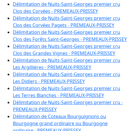
B 2530
:
4.1740 ha
Délimitation de Nuits-Saint-Georges premier cru
C 160
:
0.5250 ha
Clos des Corvées - PREMEAUX-PRISSEY
C 194
:
0.4800 ha
Délimitation de Nuits-Saint-Georges premier cru
C 197
:
3.2550 ha
Clos des Corvées Pagets - PREMEAUX-PRISSEY
C 201
:
2.9000 ha
Délimitation de Nuits-Saint-Georges premier cru
C 266
:
3.3930 ha
Clos des Forêts Saint-Georges - PREMEAUX-PRISSEY
C 317
:
1.0500 ha
Délimitation de Nuits-Saint-Georges premier cru
C 497
:
2.1200 ha
Clos des Grandes Vignes - PREMEAUX-PRISSEY
C 516
:
1.3540 ha
Délimitation de Nuits-Saint-Georges premier cru
C 537
:
1.4550 ha
Les Argillières - PREMEAUX-PRISSEY
C 596
:
2.3770 ha
Délimitation de Nuits-Saint-Georges premier cru
C 611
:
2.3440 ha
Les Didiers - PREMEAUX-PRISSEY
C 613
:
0.5320 ha
Délimitation de Nuits-Saint-Georges premier cru
C 638
:
1.0310 ha
Les Terres Blanches - PREMEAUX-PRISSEY
C 655
:
0.1780 ha
Délimitation de Nuits-Saint-Georges premier cru -
C 657
:
0.3390 ha
PREMEAUX-PRISSEY
C 664
:
0.3340 ha
Délimitation de Coteaux Bourguignons ou
C 667
:
0.0060 ha
Bourgogne grand ordinaire ou Bourgogne
C 675
:
0.0420 ha
ordinaire - PREMEAUX-PRISSEY