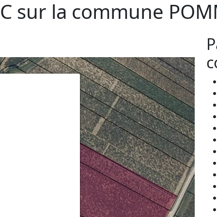
C sur la commune
POM
P
c