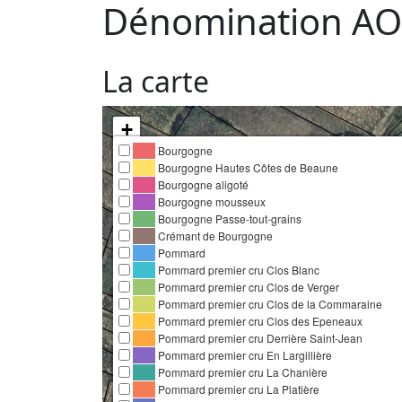
Dénomination AO
La carte
+
Bourgogne
−
Bourgogne Hautes Côtes de Beaune
Bourgogne aligoté
Bourgogne mousseux
Bourgogne Passe-tout-grains
Crémant de Bourgogne
Pommard
Pommard premier cru Clos Blanc
Pommard premier cru Clos de Verger
Pommard premier cru Clos de la Commaraine
Pommard premier cru Clos des Epeneaux
Pommard premier cru Derrière Saint-Jean
Pommard premier cru En Largillière
Pommard premier cru La Chanière
Pommard premier cru La Platière