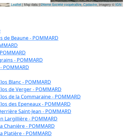
Leaflet
| Map data ©
24eme Société coopérative
,
Cadastre
, Imagery ©
IGN
D
tes de Beaune - POMMARD
POMMARD
 - POMMARD
-grains - POMMARD
ne - POMMARD
Clos Blanc - POMMARD
Clos de Verger - POMMARD
 Clos de la Commaraine - POMMARD
 Clos des Epeneaux - POMMARD
Derrière Saint-Jean - POMMARD
En Largillière - POMMARD
 La Chanière - POMMARD
La Platière - POMMARD