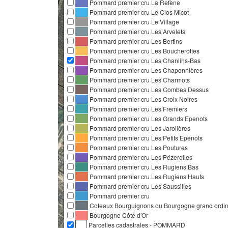
Pommard premier cru La Refène
Pommard premier cru Le Clos Micot
Pommard premier cru Le Village
Pommard premier cru Les Arvelets
Pommard premier cru Les Bertins
Pommard premier cru Les Boucherottes
Pommard premier cru Les Chanlins-Bas
Pommard premier cru Les Chaponnières
Pommard premier cru Les Charmots
Pommard premier cru Les Combes Dessus
Pommard premier cru Les Croix Noires
Pommard premier cru Les Fremiers
Pommard premier cru Les Grands Epenots
Pommard premier cru Les Jarolières
Pommard premier cru Les Petits Epenots
Pommard premier cru Les Poutures
Pommard premier cru Les Pézerolles
Pommard premier cru Les Rugiens Bas
Pommard premier cru Les Rugiens Hauts
Pommard premier cru Les Saussilles
Pommard premier cru
Coteaux Bourguignons ou Bourgogne grand ordina
Bourgogne Côte d'Or
Parcelles cadastrales - POMMARD