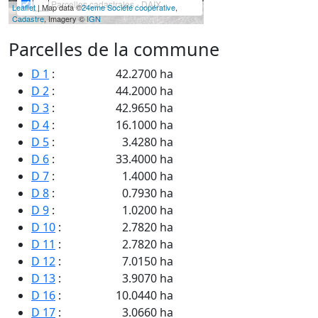
Parcelles cadastrales - DAIX
Leaflet
| Map data ©
24eme Société coopérative
,
Cadastre
, Imagery ©
IGN
Parcelles de la commune
D 1
:
42.2700 ha
D 2
:
44.2000 ha
D 3
:
42.9650 ha
D 4
:
16.1000 ha
D 5
:
3.4280 ha
D 6
:
33.4000 ha
D 7
:
1.4000 ha
D 8
:
0.7930 ha
D 9
:
1.0200 ha
D 10
:
2.7820 ha
D 11
:
2.7820 ha
D 12
:
7.0150 ha
D 13
:
3.9070 ha
D 16
:
10.0440 ha
D 17
:
3.0660 ha