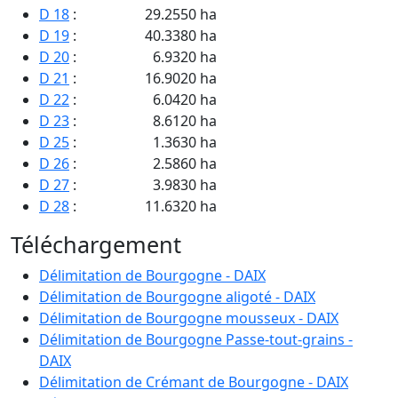
D 18
:
29.2550 ha
D 19
:
40.3380 ha
D 20
:
6.9320 ha
D 21
:
16.9020 ha
D 22
:
6.0420 ha
D 23
:
8.6120 ha
D 25
:
1.3630 ha
D 26
:
2.5860 ha
D 27
:
3.9830 ha
D 28
:
11.6320 ha
D 29
:
5.6000 ha
Téléchargement
D 30
:
2.8000 ha
D 31
:
2.8000 ha
Délimitation de Bourgogne - DAIX
D 32
:
2.8000 ha
Délimitation de Bourgogne aligoté - DAIX
D 33
:
2.8000 ha
Délimitation de Bourgogne mousseux - DAIX
D 34
:
17.0980 ha
Délimitation de Bourgogne Passe-tout-grains -
D 35
:
92.7390 ha
DAIX
D 36
:
23.3950 ha
Délimitation de Crémant de Bourgogne - DAIX