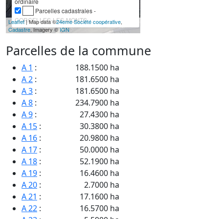
ordinaire
Parcelles cadastrales -
CORCELLES-LES-MONTS
Leaflet
| Map data ©
24eme Société coopérative
,
Cadastre
, Imagery ©
IGN
Parcelles de la commune
A 1
:
188.1500 ha
A 2
:
181.6500 ha
A 3
:
181.6500 ha
A 8
:
234.7900 ha
A 9
:
27.4300 ha
A 15
:
30.3800 ha
A 16
:
20.9800 ha
A 17
:
50.0000 ha
A 18
:
52.1900 ha
A 19
:
16.4600 ha
A 20
:
2.7000 ha
A 21
:
17.1600 ha
A 22
:
16.5700 ha