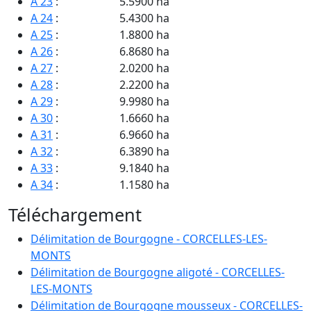
A 23
:
5.5900 ha
A 24
:
5.4300 ha
A 25
:
1.8800 ha
A 26
:
6.8680 ha
A 27
:
2.0200 ha
A 28
:
2.2200 ha
A 29
:
9.9980 ha
A 30
:
1.6660 ha
A 31
:
6.9660 ha
A 32
:
6.3890 ha
A 33
:
9.1840 ha
A 34
:
1.1580 ha
A 35
:
2.8900 ha
Téléchargement
A 36
:
3.0000 ha
A 37
:
6.0000 ha
Délimitation de Bourgogne - CORCELLES-LES-
A 38
:
2.3950 ha
MONTS
A 39
:
2.7150 ha
Délimitation de Bourgogne aligoté - CORCELLES-
A 40
:
1.7800 ha
LES-MONTS
A 41
:
3.2140 ha
Délimitation de Bourgogne mousseux - CORCELLES-