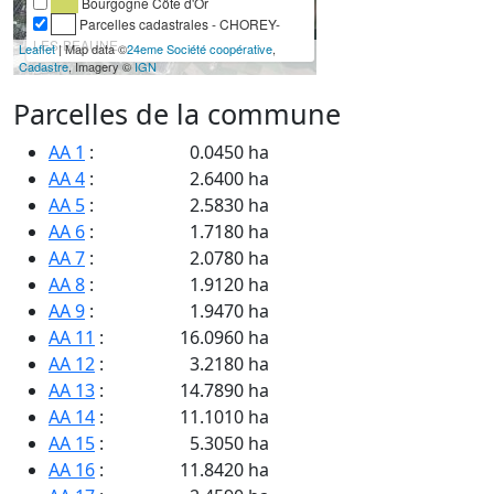
Bourgogne Côte d'Or
Parcelles cadastrales - CHOREY-
LES-BEAUNE
Leaflet
| Map data ©
24eme Société coopérative
,
Cadastre
, Imagery ©
IGN
Parcelles de la commune
AA 1
:
0.0450 ha
AA 4
:
2.6400 ha
AA 5
:
2.5830 ha
AA 6
:
1.7180 ha
AA 7
:
2.0780 ha
AA 8
:
1.9120 ha
AA 9
:
1.9470 ha
AA 11
:
16.0960 ha
AA 12
:
3.2180 ha
AA 13
:
14.7890 ha
AA 14
:
11.1010 ha
AA 15
:
5.3050 ha
AA 16
:
11.8420 ha