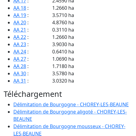
AA 17
:
2.4590 ha
AA 18
:
1.2660 ha
AA 19
:
3.5710 ha
AA 20
:
4.8760 ha
AA 21
:
0.3110 ha
AA 22
:
1.2660 ha
AA 23
:
3.9030 ha
AA 24
:
0.6410 ha
AA 27
:
1.0690 ha
AA 28
:
1.7180 ha
AA 30
:
3.5780 ha
AA 31
:
3.0320 ha
AA 32
:
2.1540 ha
Téléchargement
AA 33
:
2.2120 ha
AA 34
:
3.2940 ha
Délimitation de Bourgogne - CHOREY-LES-BEAUNE
AA 35
:
1.7010 ha
Délimitation de Bourgogne aligoté - CHOREY-LES-
AA 37
:
1.0190 ha
BEAUNE
AA 38
:
2.2200 ha
Délimitation de Bourgogne mousseux - CHOREY-
AA 39
:
1.3050 ha
LES-BEAUNE