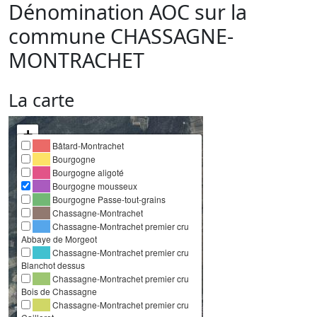
Dénomination AOC sur la
commune
CHASSAGNE-
MONTRACHET
La carte
+
Bâtard-Montrachet
−
Bourgogne
Bourgogne aligoté
Bourgogne mousseux
Bourgogne Passe-tout-grains
Chassagne-Montrachet
Chassagne-Montrachet premier cru
Abbaye de Morgeot
Chassagne-Montrachet premier cru
Blanchot dessus
Chassagne-Montrachet premier cru
Bois de Chassagne
Chassagne-Montrachet premier cru