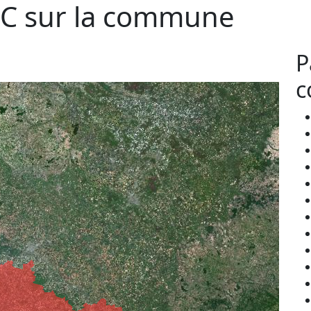
C sur la commune
P
c