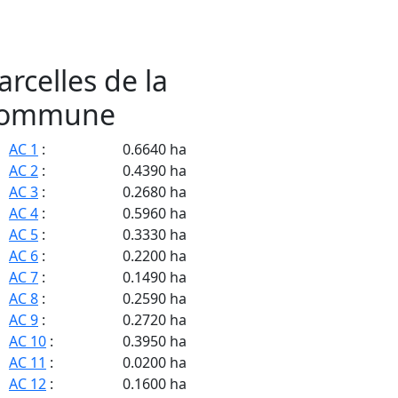
arcelles de la
ommune
AC 1
:
0.6640 ha
AC 2
:
0.4390 ha
AC 3
:
0.2680 ha
AC 4
:
0.5960 ha
AC 5
:
0.3330 ha
AC 6
:
0.2200 ha
AC 7
:
0.1490 ha
AC 8
:
0.2590 ha
AC 9
:
0.2720 ha
AC 10
:
0.3950 ha
AC 11
:
0.0200 ha
AC 12
:
0.1600 ha