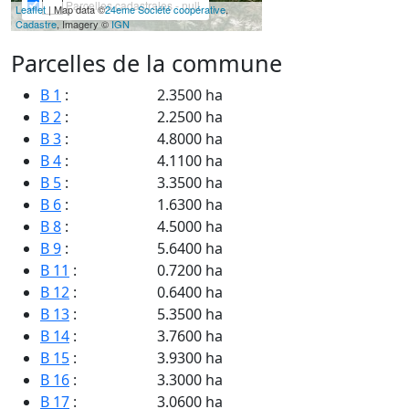
Parcelles cadastrales - null
Leaflet
| Map data ©
24eme Société coopérative
,
Cadastre
, Imagery ©
IGN
Parcelles de la commune
B 1
:
2.3500 ha
B 2
:
2.2500 ha
B 3
:
4.8000 ha
B 4
:
4.1100 ha
B 5
:
3.3500 ha
B 6
:
1.6300 ha
B 8
:
4.5000 ha
B 9
:
5.6400 ha
B 11
:
0.7200 ha
B 12
:
0.6400 ha
B 13
:
5.3500 ha
B 14
:
3.7600 ha
B 15
:
3.9300 ha
B 16
:
3.3000 ha
B 17
:
3.0600 ha