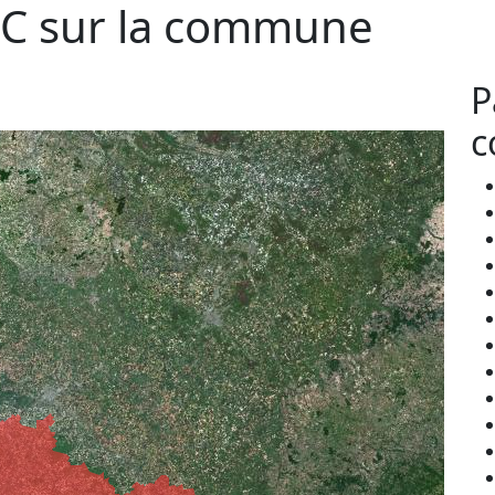
C sur la commune
P
c