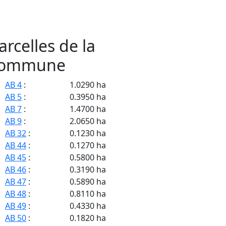
arcelles de la
ommune
AB 4
:
1.0290 ha
AB 5
:
0.3950 ha
AB 7
:
1.4700 ha
AB 9
:
2.0650 ha
AB 32
:
0.1230 ha
AB 44
:
0.1270 ha
AB 45
:
0.5800 ha
AB 46
:
0.3190 ha
AB 47
:
0.5890 ha
AB 48
:
0.8110 ha
AB 49
:
0.4330 ha
AB 50
:
0.1820 ha