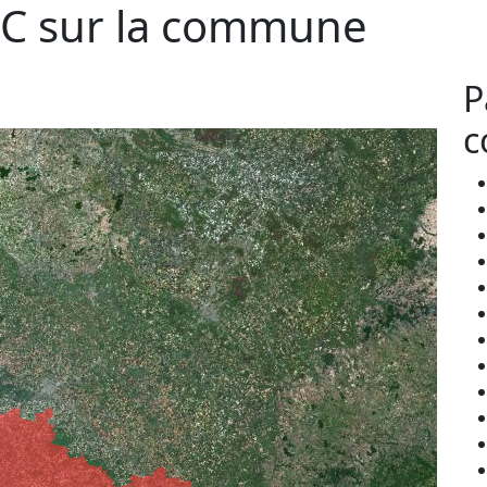
C sur la commune
P
c