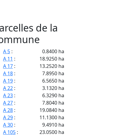
arcelles de la
ommune
A 5
:
0.8400 ha
A 11
:
18.9250 ha
A 17
:
13.2520 ha
A 18
:
7.8950 ha
A 19
:
6.5650 ha
A 22
:
3.1320 ha
A 23
:
6.3290 ha
A 27
:
7.8040 ha
A 28
:
19.0840 ha
A 29
:
11.1300 ha
A 30
:
9.4910 ha
A 105
:
23.0500 ha