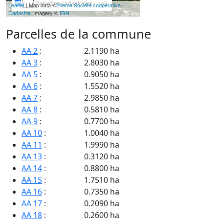
Parcelles cadastrales - null
Leaflet
| Map data ©
24eme Société coopérative
,
Cadastre
, Imagery ©
IGN
Parcelles de la commune
AA 2
:
2.1190 ha
AA 3
:
2.8030 ha
AA 5
:
0.9050 ha
AA 6
:
1.5520 ha
AA 7
:
2.9850 ha
AA 8
:
0.5810 ha
AA 9
:
0.7700 ha
AA 10
:
1.0040 ha
AA 11
:
1.9990 ha
AA 13
:
0.3120 ha
AA 14
:
0.8800 ha
AA 15
:
1.7510 ha
AA 16
:
0.7350 ha
AA 17
:
0.2090 ha
AA 18
:
0.2600 ha