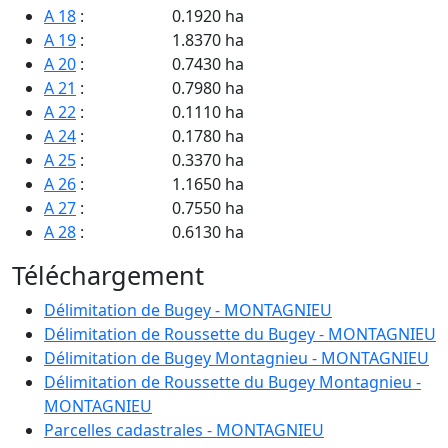
A 18
:
0.1920 ha
A 19
:
1.8370 ha
A 20
:
0.7430 ha
A 21
:
0.7980 ha
A 22
:
0.1110 ha
A 24
:
0.1780 ha
A 25
:
0.3370 ha
A 26
:
1.1650 ha
A 27
:
0.7550 ha
A 28
:
0.6130 ha
A 29
:
0.1090 ha
Téléchargement
A 31
:
0.1900 ha
A 32
:
0.2000 ha
Délimitation de Bugey - MONTAGNIEU
A 33
:
0.1400 ha
Délimitation de Roussette du Bugey - MONTAGNIEU
A 34
:
4.0900 ha
Délimitation de Bugey Montagnieu - MONTAGNIEU
A 35
:
0.4980 ha
Délimitation de Roussette du Bugey Montagnieu -
A 36
:
1.0270 ha
MONTAGNIEU
A 38
:
0.1100 ha
Parcelles cadastrales - MONTAGNIEU