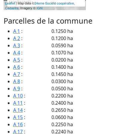
MONTAGNIEU
Leaflet
| Map data ©
24eme Société coopérative
,
Cadastre
, Imagery ©
IGN
Parcelles de la commune
A 1
:
0.1250 ha
A 2
:
0.1200 ha
A 3
:
0.0590 ha
A 4
:
0.1070 ha
A 5
:
0.0200 ha
A 6
:
0.1400 ha
A 7
:
0.1450 ha
A 8
:
0.0300 ha
A 9
:
0.0500 ha
A 10
:
0.2200 ha
A 11
:
0.2400 ha
A 14
:
0.2650 ha
A 15
:
0.0600 ha
A 16
:
0.2250 ha
A 17
:
0.2240 ha