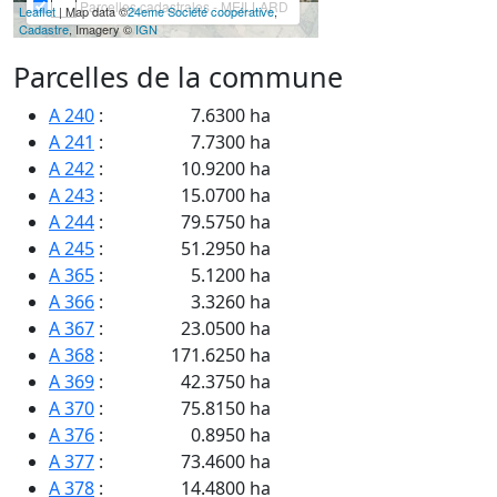
Parcelles cadastrales - MEILLARD
Leaflet
| Map data ©
24eme Société coopérative
,
Cadastre
, Imagery ©
IGN
Parcelles de la commune
A 240
:
7.6300 ha
A 241
:
7.7300 ha
A 242
:
10.9200 ha
A 243
:
15.0700 ha
A 244
:
79.5750 ha
A 245
:
51.2950 ha
A 365
:
5.1200 ha
A 366
:
3.3260 ha
A 367
:
23.0500 ha
A 368
:
171.6250 ha
A 369
:
42.3750 ha
A 370
:
75.8150 ha
A 376
:
0.8950 ha
A 377
:
73.4600 ha
A 378
:
14.4800 ha